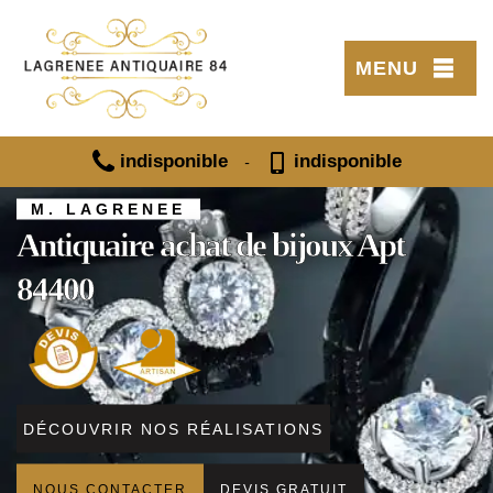
MENU
indisponible
indisponible
-
M. LAGRENEE
Antiquaire achat de bijoux Apt
84400
DÉCOUVRIR NOS RÉALISATIONS
NOUS CONTACTER
DEVIS GRATUIT