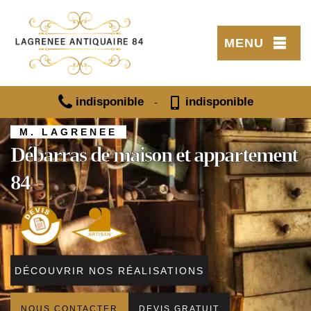
MENU
indisponible
indisponible
-
M. LAGRENEE
Débarras de maison et appartement
84
DÉCOUVRIR NOS RÉALISATIONS
NOUS CONTACTER
DEVIS GRATUIT