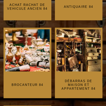
ACHAT RACHAT DE
ANTIQUAIRE 84
VEHICULE ANCIEN 84
DÉBARRAS DE
BROCANTEUR 84
MAISON ET
APPARTEMENT 84