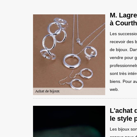
M. Lagre
à Court
Les successio
recevoir des b
de bijoux. Dan
vendre pour ga
professionnel
sont très inté
biens. Pour av
web.
L'achat 
le style
Les bijoux son
conçus pour do