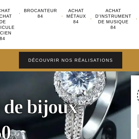
CHAT
BROCANTEUR
ACHAT
ACHAT
CHAT
84
MÉTAUX
D'INSTRUMENT
DE
84
DE MUSIQUE
ICULE
84
CIEN
84
DÉCOUVRIR NOS RÉALISATIONS
 de bijoux
50