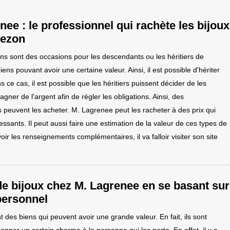
nee : le professionnel qui rachète les bijoux
hezon
ns sont des occasions pour les descendants ou les héritiers de
iens pouvant avoir une certaine valeur. Ainsi, il est possible d'hériter
s ce cas, il est possible que les héritiers puissent décider de les
gner de l'argent afin de régler les obligations. Ainsi, des
s peuvent les acheter. M. Lagrenee peut les racheter à des prix qui
ressants. Il peut aussi faire une estimation de la valeur de ces types de
oir les renseignements complémentaires, il va falloir visiter son site
de bijoux chez M. Lagrenee en se basant sur
 personnel
t des biens qui peuvent avoir une grande valeur. En fait, ils sont
nner un certain charme à la personne qui les porte. En effet, il y a