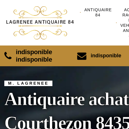
ANTIQUAIRE
A
84
RA
VEH
AN
indisponible
indisponible
indisponible
M. LAGRENEE
Antiquaire achat
Courthezon 843