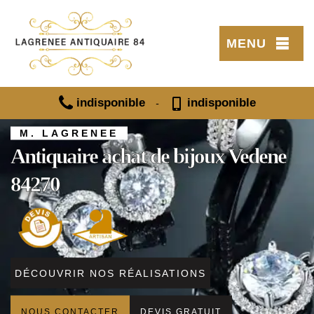
MENU
indisponible
indisponible
-
M. LAGRENEE
Antiquaire achat de bijoux Vedene
84270
DÉCOUVRIR NOS RÉALISATIONS
NOUS CONTACTER
DEVIS GRATUIT