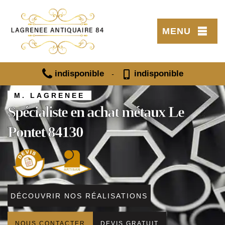
MENU
indisponible
indisponible
-
M. LAGRENEE
Spécialiste en achat métaux Le
Pontet 84130
DÉCOUVRIR NOS RÉALISATIONS
NOUS CONTACTER
DEVIS GRATUIT