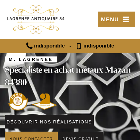
MENU
indisponible
indisponible
-
M. LAGRENEE
Spécialiste en achat métaux Mazan
84380
DÉCOUVRIR NOS RÉALISATIONS
NOUS CONTACTER
DEVIS GRATUIT