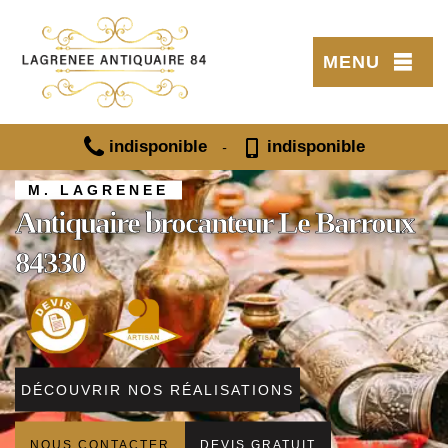
MENU
indisponible
indisponible
-
M. LAGRENEE
Antiquaire brocanteur Le Barroux
84330
DÉCOUVRIR NOS RÉALISATIONS
NOUS CONTACTER
DEVIS GRATUIT