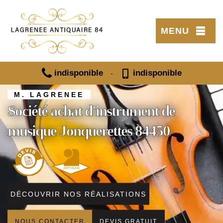
MENU
indisponible
indisponible
-
M. LAGRENEE
Société achat d'instrument de
musique Jonquerettes 84450
DÉCOUVRIR NOS RÉALISATIONS
NOUS CONTACTER
DEVIS GRATUIT