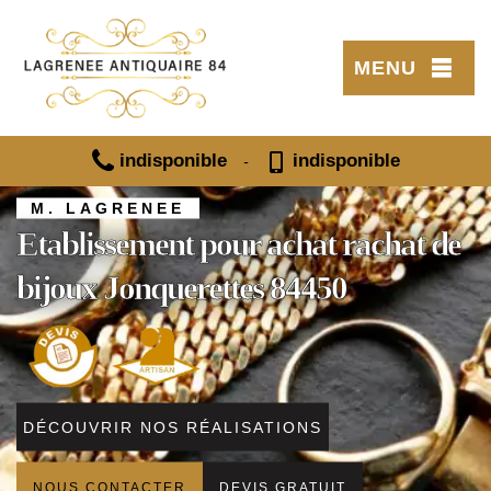
MENU
indisponible
indisponible
-
M. LAGRENEE
Etablissement pour achat rachat de
bijoux Jonquerettes 84450
DÉCOUVRIR NOS RÉALISATIONS
NOUS CONTACTER
DEVIS GRATUIT