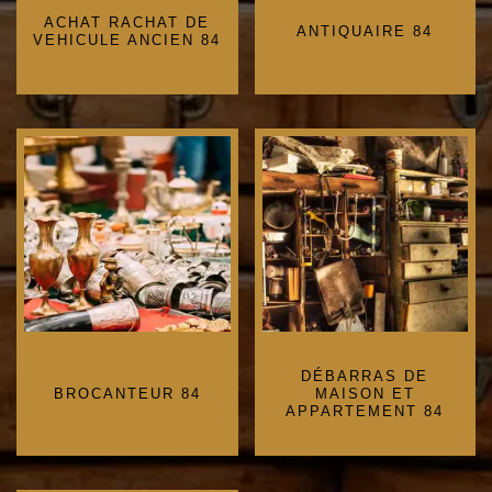
ACHAT RACHAT DE
ANTIQUAIRE 84
VEHICULE ANCIEN 84
DÉBARRAS DE
BROCANTEUR 84
MAISON ET
APPARTEMENT 84