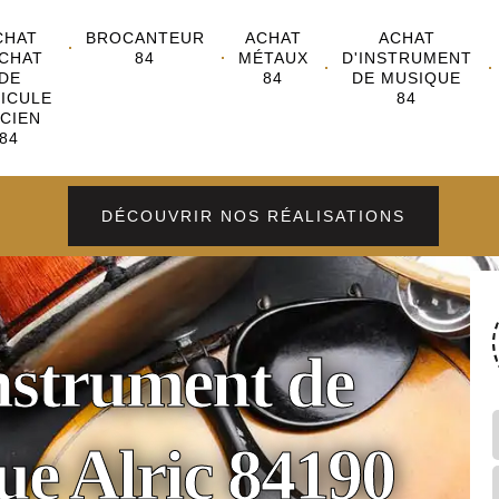
CHAT
BROCANTEUR
ACHAT
ACHAT
CHAT
84
MÉTAUX
D'INSTRUMENT
DE
84
DE MUSIQUE
ICULE
84
CIEN
84
DÉCOUVRIR NOS RÉALISATIONS
instrument de
e Alric 84190