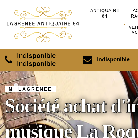
ANTIQUAIRE
A
84
RA
VEH
AN
indisponible
indisponible
indisponible
M. LAGRENEE
Société achat d'
musique La Roqu