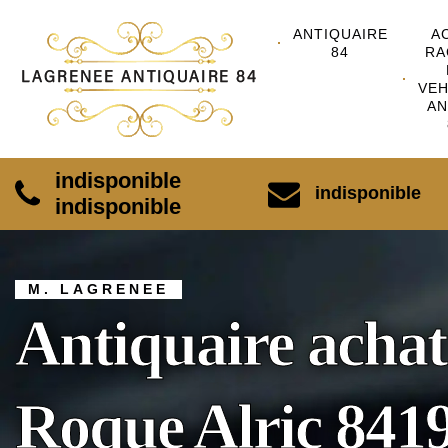
ANTIQUAIRE
A
84
RA
VEH
AN
indisponible
indisponible
indisponible
M. LAGRENEE
Antiquaire achat
Roque Alric 841