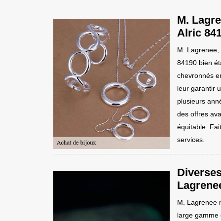
M. Lagre
Alric 84
M. Lagrenee, 
84190 bien éta
chevronnés en
leur garantir 
plusieurs ann
des offres ava
équitable. Fai
services.
Diverses
Lagrenee
M. Lagrenee m
large gamme d