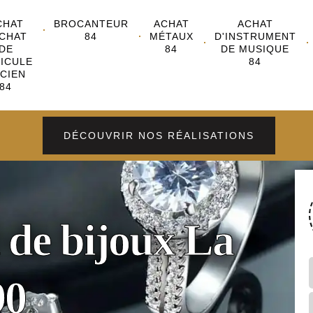
CHAT
BROCANTEUR
ACHAT
ACHAT
CHAT
84
MÉTAUX
D'INSTRUMENT
DE
84
DE MUSIQUE
ICULE
84
CIEN
84
DÉCOUVRIR NOS RÉALISATIONS
 de bijoux La
90