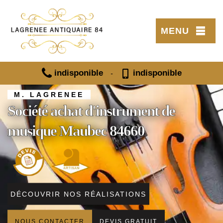
MENU
indisponible
indisponible
-
M. LAGRENEE
Société achat d'instrument de
musique Maubec 84660
DÉCOUVRIR NOS RÉALISATIONS
NOUS CONTACTER
DEVIS GRATUIT