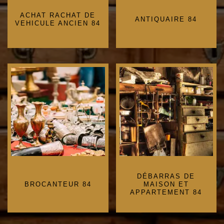
ACHAT RACHAT DE
ANTIQUAIRE 84
VEHICULE ANCIEN 84
DÉBARRAS DE
BROCANTEUR 84
MAISON ET
APPARTEMENT 84