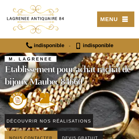
MENU
indisponible
indisponible
-
M. LAGRENEE
Etablissement pour achat rachat de
bijoux Maubec 84660
DÉCOUVRIR NOS RÉALISATIONS
NOUS CONTACTER
DEVIS GRATUIT