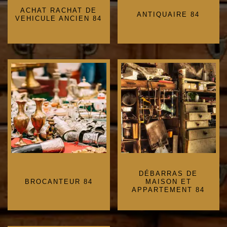
ACHAT RACHAT DE
ANTIQUAIRE 84
VEHICULE ANCIEN 84
DÉBARRAS DE
BROCANTEUR 84
MAISON ET
APPARTEMENT 84