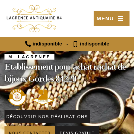
MENU
indisponible
indisponible
-
M. LAGRENEE
Etablissement pour achat rachat de
bijoux Gordes 84220
DÉCOUVRIR NOS RÉALISATIONS
NOUS CONTACTER
DEVIS GRATUIT