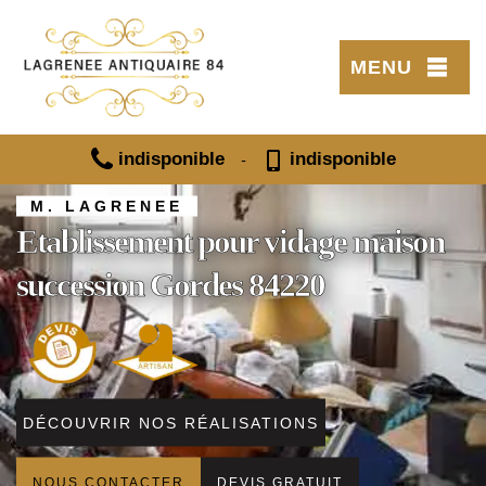
MENU
indisponible
indisponible
-
M. LAGRENEE
Etablissement pour vidage maison
succession Gordes 84220
DÉCOUVRIR NOS RÉALISATIONS
NOUS CONTACTER
DEVIS GRATUIT